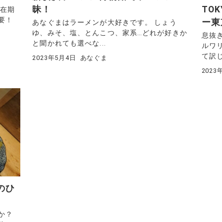
昧！
TO
滞在期
要！
ー東
あなぐまはラーメンが大好きです。 しょう
ゆ、みそ、塩、とんこつ、家系…どれが好きか
息抜
と聞かれても選べな...
ルワ
て訳じ
2023年5月4日
あなぐま
2023
のひ
か？