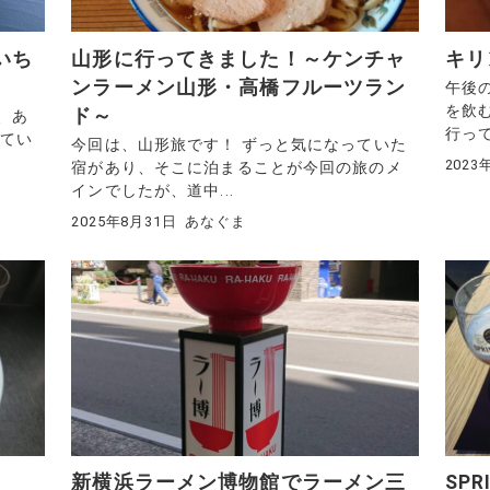
いち
山形に行ってきました！～ケンチャ
キリ
ンラーメン山形・高橋フルーツラン
午後
を飲
ド～
、あ
行って
見てい
今回は、山形旅です！ ずっと気になっていた
2023
宿があり、そこに泊まることが今回の旅のメ
インでしたが、道中...
2025年8月31日
あなぐま
新横浜ラーメン博物館でラーメン三
SPR