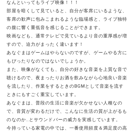
なんといってもライブ映像！！！
部屋を暗くして見ていると、自分が客席にいるような、
客席の歓声に包みこまれるような臨場感と、ライブ独特
の腹に響く重低音を感じることができます。
映画なども、通常テレビで見ているより音の重厚感が増
すので、迫力がまったく違います！
あなぐまはゲームはやらないのですが、ゲームやる方に
もぴったりなのではないでしょうか。
また、映像がなくても、自分の好きな音楽を上質な音で
聴けるので、夜まったりお酒を飲みながら心地良い音楽
を流したり、作業をするときのBGMとして音楽を流す
ときにもすごく重宝しています。
あなぐまは、普段の生活に音楽が欠かせない人種なの
で、音質が変わるだけで、こんなに生活の質が上がるも
のなのか…とサウンドバーの威力を実感しています。
今持っている家電の中では、一番使用頻度＆満足度の高